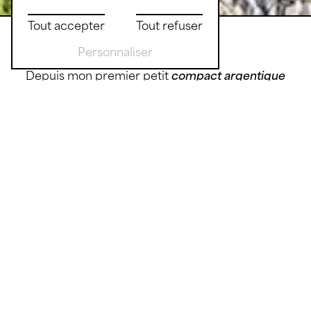
Tout accepter
Tout refuser
Personnaliser
Depuis mon premier petit
compact argentique
en
1983
jusqu'aux
appareils photo
numériques
professionnels
Photographe en Amérique du Sud dans les
années 90
, j'ai travaillé à mon compte pour des
agences de photos et réalisé des
expositions
et
tous types de reportages pour
journaux
,
catalogues
,
magazines
,
agences de voyages
ainsi que pour des
expéditions
(Nouvelles
Frontières, émission Ushuaïa...).