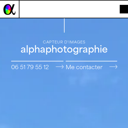
Panneau de gestion des cookies
CAPTEUR D'IMAGES
alphaphotographie
06 51 79 55 12
Me contacter