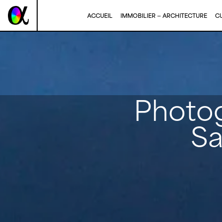
Panneau de gestion des cookies
ACCUEIL
IMMOBILIER — ARCHITECTURE
CU
Photog
Sa